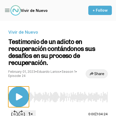
+ Follow
Vivir de Nuevo
Vivir de Nuevo
Testimonio de un adicto en
recuperación contándonos sus
desafíos en su proceso de
recuperación.
February 01, 2023
•
Eduardo Larios
•
Season 1
•
Share
Episode 24
Use Left/Right to seek, Home/End to jump to st
0:00
|
1:04:24