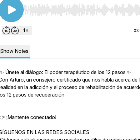
Use Left/Right to seek, Home/End to jump to start o
0:
Show Notes
✨ Únete al diálogo: El poder terapéutico de los 12 pasos ✨
Con Arturo, un consejero certificado que nos habla acerca de 
realidad en la adicción y el proceso de rehabilitación de acuerd
los 12 pasos de recuperación.
👉 ¡Mantente conectado!
SÍGUENOS EN LAS REDES SOCIALES
¡Obtenga actualizaciones en nuestros perfiles de redes sociale