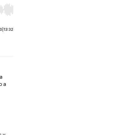
r end. Hold shift to jump forward or backward.
00
|
13:32
la
o a
s y