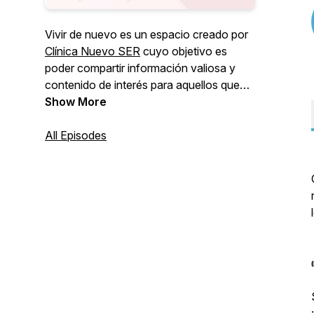
Vivir de nuevo es un espacio creado por
Clínica Nuevo SER
cuyo objetivo es
poder compartir información valiosa y
contenido de interés para aquellos que
atraviesan por problemas relacionados
Show More
con la salud mental, a través de
entrevistas con especialistas y
All Episodes
testimonios de vida, buscamos llevar un
mensaje de vida y esperanza para ellos,
sus familias y amigos cercanos.