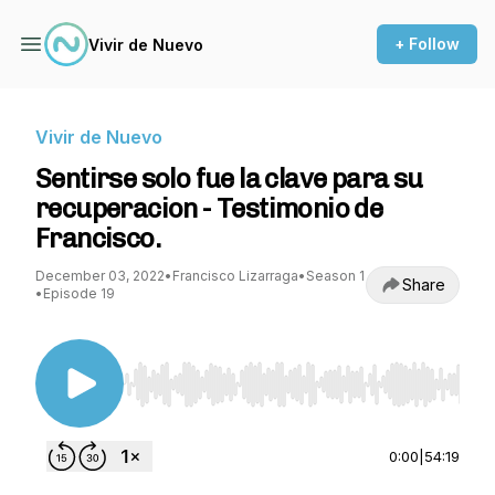
+ Follow
Vivir de Nuevo
Vivir de Nuevo
Sentirse solo fue la clave para su
recuperacion - Testimonio de
Francisco.
December 03, 2022
•
Francisco Lizarraga
•
Season 1
Share
•
Episode 19
Use Left/Right to seek, Home/End to jump to st
0:00
|
54:19